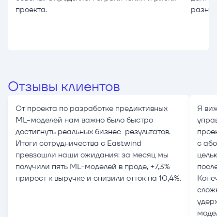
проекта.
разных
Отзывы клиентов
От проекта по разработке предиктивных
Я ви
ML-моделей нам важно было быстро
упра
достигнуть реальных бизнес-результатов.
прое
Итоги сотрудничества с Eastwind
с аб
превзошли наши ожидания: за месяц мы
целью
получили пять ML-моделей в проде, +7,3%
после
прирост к выручке и снизили отток на 10,4%.
Конеч
слож
удер
моде