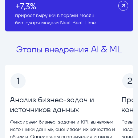
+7,3%
прирост выручки в первый месяц
благодаря модели Next Best Time
Этапы внедрения AI & ML
1
2
Анализ бизнес-задач и
Прое
источников данных
конт
Фиксируем бизнес-задачи и KPI, выявляем
Развор
источники данных, оцениваем их качество и
налажи
объемы. Определяем ограничения и риски
данных