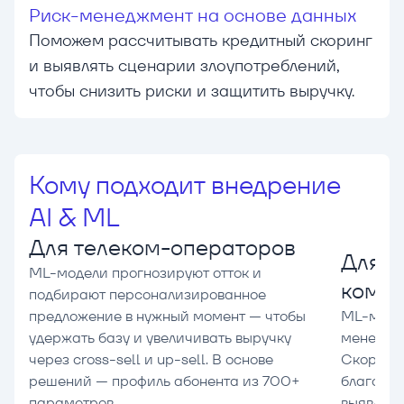
Риск-менеджмент на основе данных
Поможем рассчитывать кредитный скоринг
и выявлять сценарии злоупотреблений,
чтобы снизить риски и защитить выручку.
Кому подходит внедрение
AI & ML
Для телеком-операторов
Для б
ML-модели прогнозируют отток и
комп
подбирают персонализированное
предложение в нужный момент — чтобы
ML-модел
удержать базу и увеличивать выручку
менеджме
через cross-sell и up-sell. В основе
Скоринг
решений — профиль абонента из 700+
благонад
параметров.
выявляет