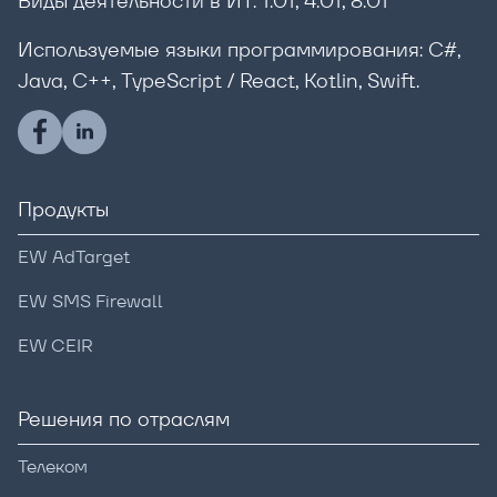
Виды деятельности в ИТ: 1.01, 4.01, 8.01
Используемые языки программирования: C#,
Java, С++, TypeScript / React, Kotlin, Swift.
Продукты
EW AdTarget
EW SMS Firewall
EW CEIR
Решения по отраслям
Телеком