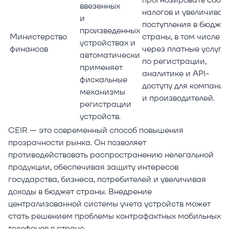
ввезенных
налогов и увеличиват
и
поступления в бюджет
произведенных
Министерство
страны, в том числе
устройствах и
финансов
через платные услуги
автоматически
по регистрации,
применяет
аналитике и API-
фискальные
доступу для компаний
механизмы
и производителей.
регистрации
устройств.
CEIR — это современный способ повышения
прозрачности рынка. Он позволяет
противодействовать распространению нелегальной
продукции, обеспечивая защиту интересов
государства, бизнеса, потребителей и увеличивая
доходы в бюджет страны. Внедрение
централизованной системы учета устройств может
стать решением проблемы контрафактных мобильных
телефонов в стране.