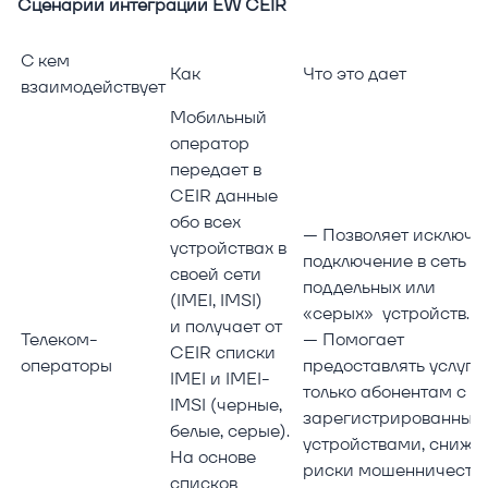
Сценарии интеграции EW CEIR
С кем
Как
Что это дает
взаимодействует
Мобильный
оператор
передает в
CEIR данные
обо всех
— Позволяет исключи
устройствах в
подключение в сеть
своей сети
поддельных или
(IMEI, IMSI)
«серых» устройств.
и получает от
Телеком-
— Помогает
CEIR списки
операторы
предоставлять услуги
IMEI и IMEI-
только абонентам с
IMSI (черные,
зарегистрированным
белые, серые).
устройствами, снижа
На основе
риски мошенничества
списков