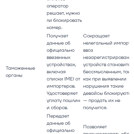
оператор
решает, нужно
ли блокировать
номер.
Получает
Сокращает
данные об
нелегальный импорт:
официально
ввоз
ввезенных
незарегистрированн
устройствах,
устройств становится
Таможенные
включая
бессмысленным, так
органы
списки IMEI от
как при выявлении
импортеров.
нарушения такие
Удостоверяет
девайсы блокируются
уплату пошлин
— продать их не
и сборов.
получится.
Передает
данные об
Позволяет
официально
прогнозировать сбор