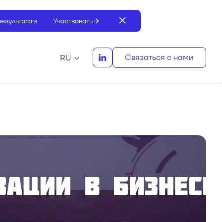
результатам
Участвовать
Связаться с нами
RU