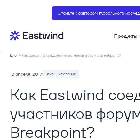
Станьте соавтором глобального исслед
Продукты
Блог
Как Eastwind соединил участников форума Breakpoint?
18 апреля, 2017
Жизнь компании
Как Eastwind сое
участников фору
Breakpoint?