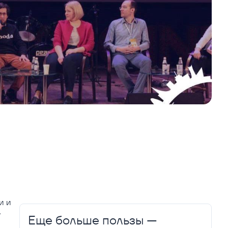
и и
у
Еще больше пользы —