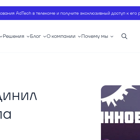
ования AdTech в телекоме и получите эксклюзивный доступ к его 
Решения
Блог
О компании
Почему мы
динил
ма