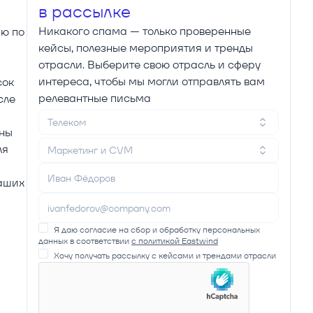
в рассылке
Никакого спама — только проверенные
ию по
кейсы, полезные мероприятия и тренды
отрасли. Выберите свою отрасль и сферу
интереса, чтобы мы могли отправлять вам
сок
релевантные письма
сле
Телеком
жны
ля
Маркетинг и CVM
наших
Я даю согласие на сбор и обработку персональных
данных в соответствии
с политикой Eastwind
Хочу получать рассылку с кейсами и трендами отрасли