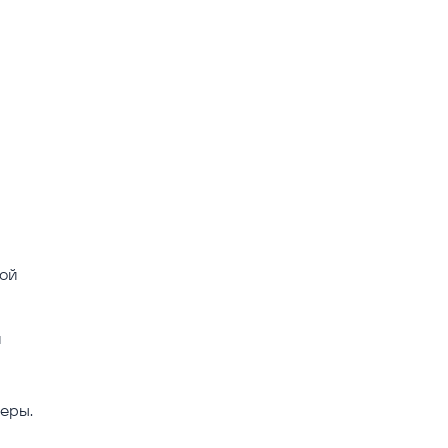
бой
и
еры.