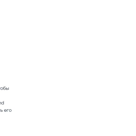
тобы
nd
ь его