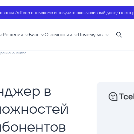
ования AdTech в телекоме и получите эксклюзивный доступ к его 
Решения
Блог
О компании
Почему мы
ора и абонентов
нджер в
зможностей
абонентов