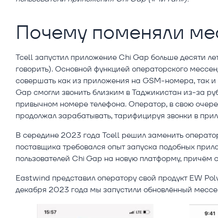
Почему поменяли м
Tcell запустил приложение Chi Gap больше десяти ле
говорить). Основной функцией операторского мессен
совершать как из приложения на GSM-номера, так и 
Gap смогли звонить близким в Таджикистан из-за руб
привычном номере телефона. Оператор, в свою очеред
продолжал зарабатывать, тарифицируя звонки в при
В середине 2023 года Tcell решил заменить операто
поставщика требовался опыт запуска подобных прило
пользователей Chi Gap на новую платформу, причём 
Eastwind представил оператору свой продукт EW Poly
декабря 2023 года мы запустили обновлённый мессен