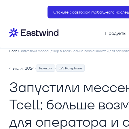
Станьте соавтором глобального исслед
Продукты
Блог
Запустили мессенджер в Tcell: больше возможностей для операт
4 июля, 2024
Телеком
EW Polyphone
Запустили мессе
Tcell: больше во
для оператора и 