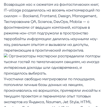
Возвращая нас к сюжетам из фантастических книг,
IT-village разделилась на восемь конгломераций по
скилам — Backend, Frontend, Design, Management,
Тестирование QA, Science, DevOps, Mobile — с
фронтменами от ведущих компаний, которые в
режиме нон-стоп подгружали в пространство
террабайты информации: делились научными ноу-
хау, реальным опытом и вызывали на диспуты,
перетекающие в практический интерактив.
Организаторы мастерски распределили полторы
тысячи гостей по тематическим секциям, но иногда
интересные доклады шли одновременно, и
приходилось выбирать.
Участники свободно мигрировали по площадкам,
пополняли личные базы данных на лекциях,
прокачивались на воркшопах, примеряли инсайты к
текущим проектам и перенимали опыт топовых
экспертов из Яндекса, Naumen, Jet Style, HTML