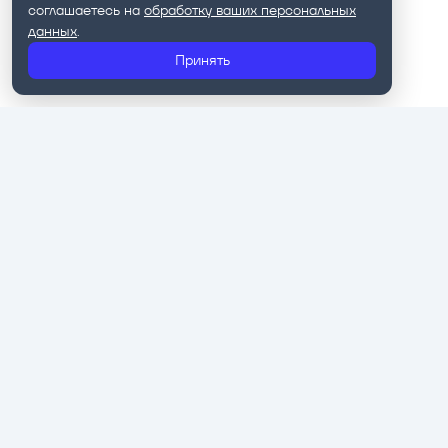
соглашаетесь на
обработку ваших персональных
данных
.
Принять
Eastwind — вендор IT-решений для телеком-
операторов, банков и государственных
регуляторов.
Наши продукты помогают компаниям
автоматизировать и персонализировать
маркетинг, внедрять AI & ML, защищать и