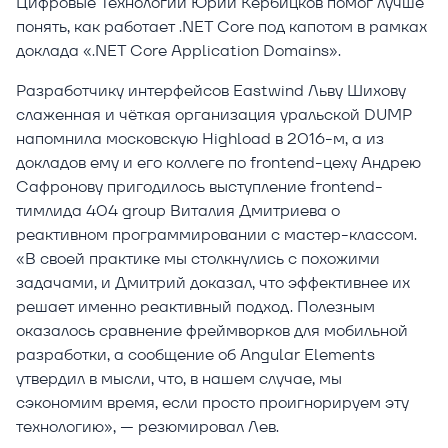
Цифровые Технологии Юрий Кербицков помог лучше
понять, как работает .NET Core под капотом в рамках
доклада «.NET Core Application Domains».
Разработчику интерфейсов Eastwind Льву Шихову
слаженная и чёткая организация уральской DUMP
напомнила московскую Highload в 2016-м, а из
докладов ему и его коллеге по frontend-цеху Андрею
Сафронову пригодилось выступление frontend-
тимлида 404 group Виталия Дмитриева о
реактивном программировании с мастер-классом.
«В своей практике мы столкнулись с похожими
задачами, и Дмитрий доказал, что эффективнее их
решает именно реактивный подход. Полезным
оказалось сравнение фреймворков для мобильной
разработки, а сообщение об Angular Elements
утвердил в мысли, что, в нашем случае, мы
сэкономим время, если просто проигнорируем эту
технологию», — резюмировал Лев.