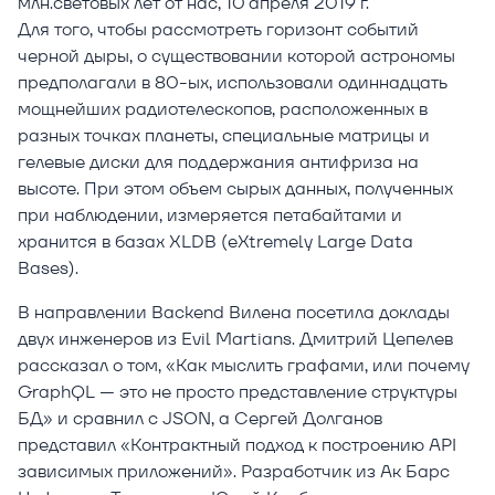
млн.световых лет от нас, 10 апреля 2019 г.
Для того, чтобы рассмотреть горизонт событий
черной дыры, о существовании которой астрономы
предполагали в 80-ых, использовали одиннадцать
мощнейших радиотелескопов, расположенных в
разных точках планеты, специальные матрицы и
гелевые диски для поддержания антифриза на
высоте. При этом объем сырых данных, полученных
при наблюдении, измеряется петабайтами и
хранится в базах XLDB (eXtremely Large Data
Bases).
В направлении Backend Вилена посетила доклады
двух инженеров из Evil Martians. Дмитрий Цепелев
рассказал о том, «Как мыслить графами, или почему
GraphQL — это не просто представление структуры
БД» и сравнил с JSON, а Сергей Долганов
представил «Контрактный подход к построению API
зависимых приложений». Разработчик из Ак Барс