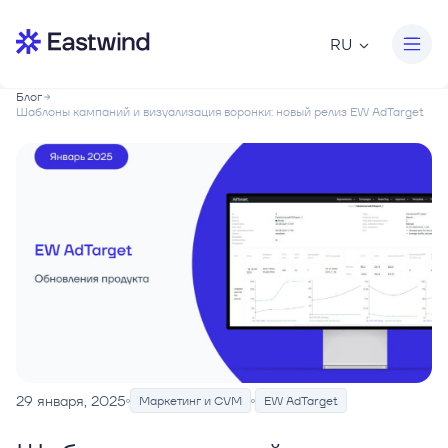
RU
Блог
Шаблоны кампаний и визуализация воронки: новый релиз EW AdTarget
29 января, 2025
Маркетинг и CVM
EW AdTarget