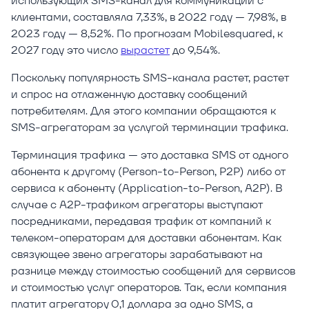
использующих SMS-канал для коммуникации с
клиентами, составляла 7,33%, в 2022 году — 7,98%, в
2023 году — 8,52%. По прогнозам Mobilesquared, к
2027 году это число
вырастет
до 9,54%.
Поскольку популярность SMS-канала растет, растет
и спрос на отлаженную доставку сообщений
потребителям. Для этого компании обращаются к
SMS-агрегаторам за услугой терминации трафика.
Терминация трафика — это доставка SMS от одного
абонента к другому (Person-to-Person, P2P) либо от
сервиса к абоненту (Application-to-Person, A2P). В
случае с A2P-трафиком агрегаторы выступают
посредниками, передавая трафик от компаний к
телеком-операторам для доставки абонентам. Как
связующее звено агрегаторы зарабатывают на
разнице между стоимостью сообщений для сервисов
и стоимостью услуг операторов. Так, если компания
платит агрегатору 0,1 доллара за одно SMS, а