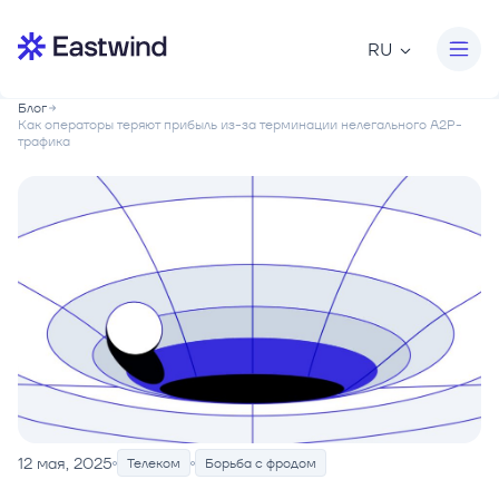
RU
Блог
Как операторы теряют прибыль из-за терминации нелегального A2P-
трафика
12 мая, 2025
Телеком
Борьба с фродом